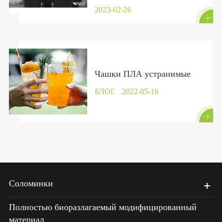
подписал контракт.
2023-02-26

Чашки ПЛА устранимые
БЛОГ
2022-05-16

Соломинки
Полностью биоразлагаемый модифицированный
материал