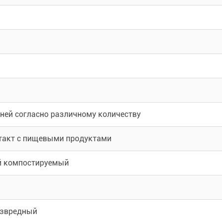
дней согласно различному количеству
такт с пищевыми продуктами
й компостируемый
езвредный